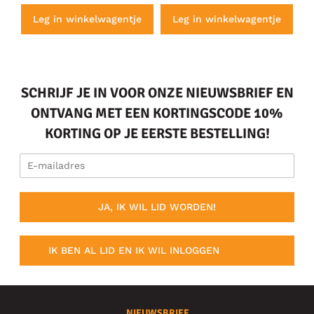
e
Leg in winkelwagentje
Leg in winkelwagentje
SCHRIJF JE IN VOOR ONZE NIEUWSBRIEF EN
ONTVANG MET EEN KORTINGSCODE 10%
KORTING OP JE EERSTE BESTELLING!
JA, IK WIL LID WORDEN!
IK BEN AL LID EN IK WIL INLOGGEN
NIEUWSBRIEF