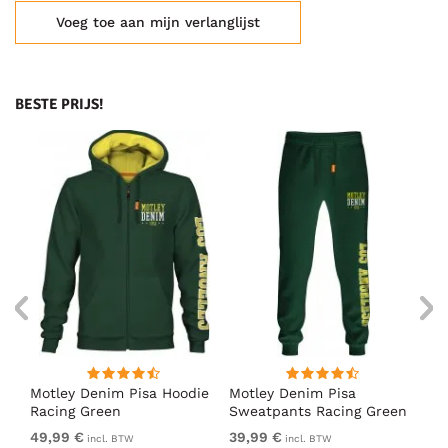
Voeg toe aan mijn verlanglijst
BESTE PRIJS!
irt
Motley Denim Pisa Hoodie
Motley Denim Pisa
Mo
Racing Green
Sweatpants Racing Green
Ho
49,99 €
39,99 €
49
incl. BTW
incl. BTW