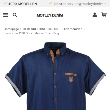
4000 MODELLEN
klantenservice@motleydenim.nl
Homepage
HERENKLEDING 2XL-14XL
Overhemden
Lavecchia 1128 Short sleeve Shirt Navy