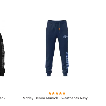
lack
Motley Denim Munich Sweatpants Navy
Motle