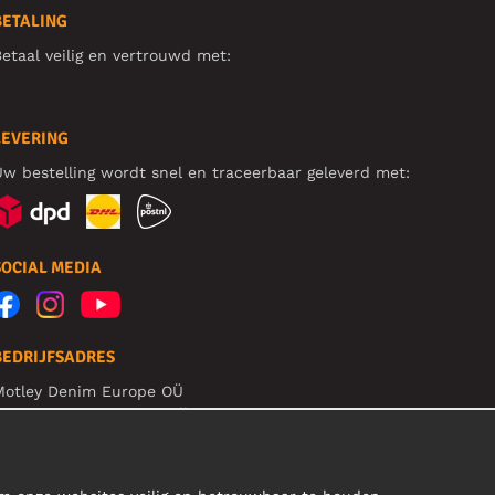
BETALING
etaal veilig en vertrouwd met:
LEVERING
w bestelling wordt snel en traceerbaar geleverd met:
SOCIAL MEDIA
BEDRIJFSADRES
Motley Denim Europe OÜ
arva mnt 5, EE-10117 Tallinn
eg: 12356245
et op! Stuur je retourzendingen niet naar dit adres!