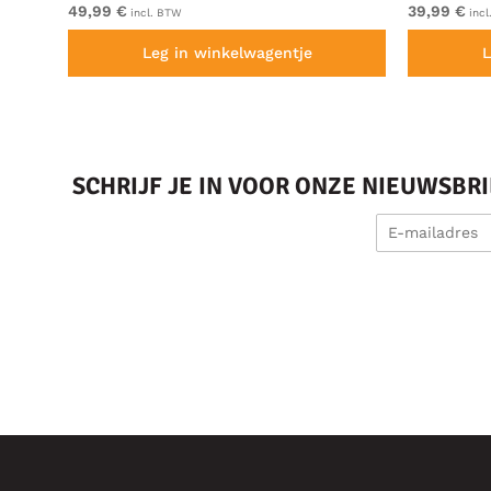
49,99 €
39,99 €
incl. BTW
incl
Leg in winkelwagentje
L
SCHRIJF JE IN VOOR ONZE NIEUWSBR