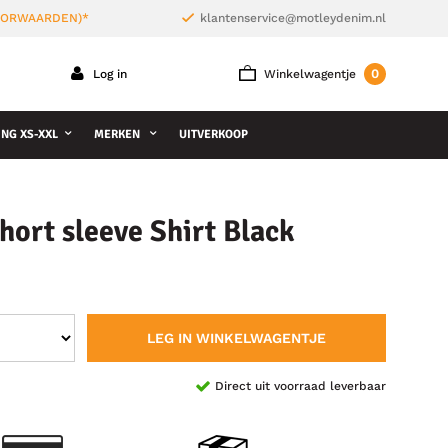
VOORWAARDEN)*
klantenservice@motleydenim.nl
0
Log in
Winkelwagentje
NG XS-XXL
MERKEN
UITVERKOOP
hort sleeve Shirt Black
LEG IN WINKELWAGENTJE
Direct uit voorraad leverbaar