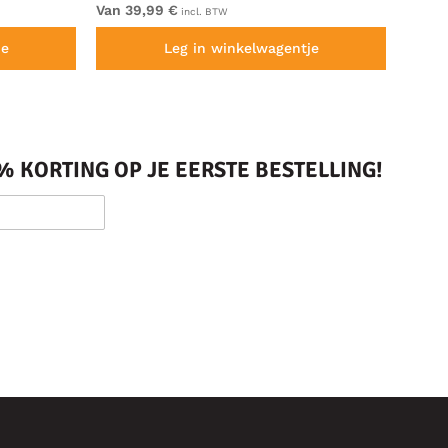
Van 39,99 €
Van 4
incl. BTW
je
Leg in winkelwagentje
 KORTING OP JE EERSTE BESTELLING!