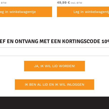
49,99 €
. BTW
incl. BTW
eg in winkelwagentje
Leg in winkelwagent
IEF EN ONTVANG MET EEN KORTINGSCODE 10%
JA, IK WIL LID WORDEN!
IK BEN AL LID EN IK WIL INLOGGEN