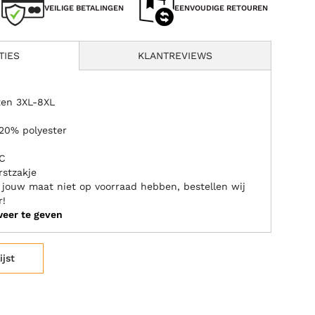
VEILIGE BETALINGEN
EENVOUDIGE RETOUREN
TIES
KLANTREVIEWS
ten 3XL-8XL
20% polyester
°C
rstzakje
e jouw maat niet op voorraad hebben, bestellen wij
r!
weer te geven
ijst