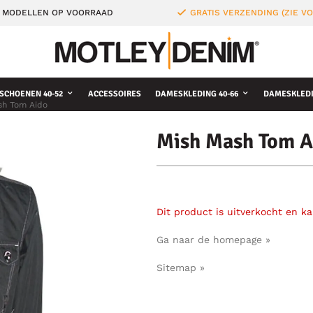
 MODELLEN OP VOORRAAD
GRATIS VERZENDING (ZIE 
SCHOENEN 40-52
ACCESSOIRES
DAMESKLEDING 40-66
DAMESKLEDI
sh Tom Aido
Mish Mash Tom A
Dit product is uitverkocht en k
Ga naar de homepage »
Sitemap »