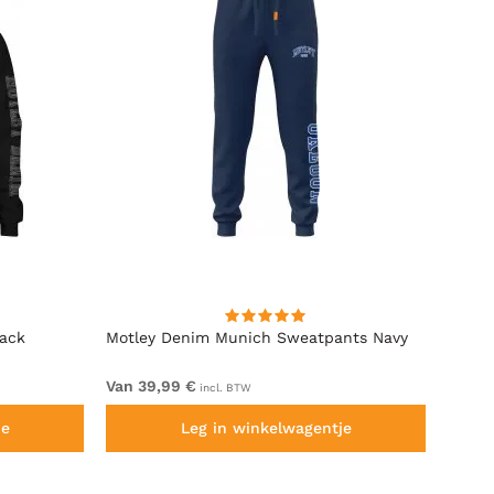
lack
Motley Denim Munich Sweatpants Navy
Motle
Van 39,99 €
Van 4
incl. BTW
je
Leg in winkelwagentje