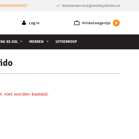
VOORWAARDEN)*
klantenservice@motleydenim.nl
0
Log in
Winkelwagentje
NG XS-XXL
MERKEN
UITVERKOOP
ido
an niet worden besteld.