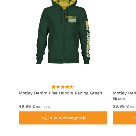
t
Motley Denim Pisa Hoodie Racing Green
Motley Den
Green
49,99 €
39,99 €
incl. BTW
incl
Leg in winkelwagentje
L