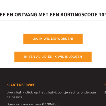
IEF EN ONTVANG MET EEN KORTINGSCODE 10%
JA, IK WIL LID WORDEN!
IK BEN AL LID EN IK WIL INLOGGEN
KLANTENSERVICE
Live chat - click op het chat-icoontje rechts onderaan
B
de pagina.
Open van ma.-vr. van 07:30-15:30