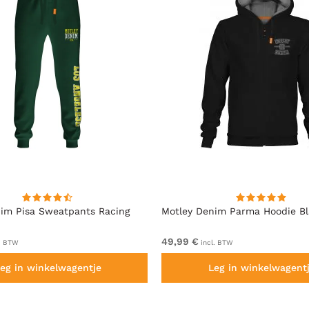
im Pisa Sweatpants Racing
Motley Denim Parma Hoodie B
49,99 €
. BTW
incl. BTW
eg in winkelwagentje
Leg in winkelwagent