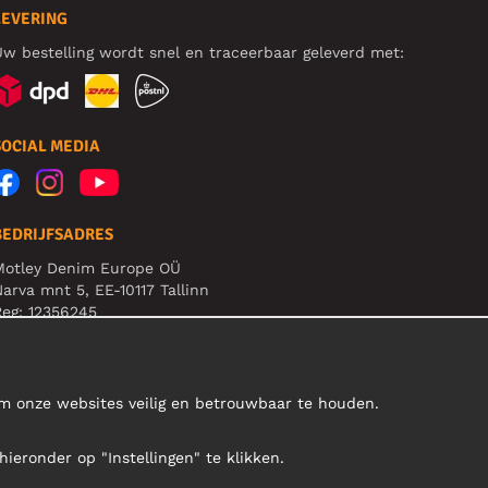
LEVERING
w bestelling wordt snel en traceerbaar geleverd met:
SOCIAL MEDIA
BEDRIJFSADRES
Motley Denim Europe OÜ
arva mnt 5, EE-10117 Tallinn
eg: 12356245
et op! Stuur je retourzendingen niet naar dit adres!
om onze websites veilig en betrouwbaar te houden.
hieronder op "Instellingen" te klikken.