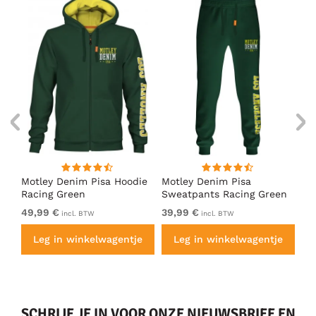
irt
Motley Denim Pisa Hoodie
Motley Denim Pisa
Mo
Racing Green
Sweatpants Racing Green
Ho
49,99 €
39,99 €
49
incl. BTW
incl. BTW
e
Leg in winkelwagentje
Leg in winkelwagentje
SCHRIJF JE IN VOOR ONZE NIEUWSBRIEF EN