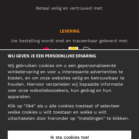
Betaal veilig en vertrouwd met:
LEVERING
Uw bestelling wordt snel en traceerbaar geleverd met:
WIJ GEVEN JE EEN PERSOONLIJKE ERVARING
Wij gebruiken cookies om u een gepersonaliseerde
SOCIAL MEDIA
winkelervaring en voor u interessante advertenties te
bieden, en om onze websites veilig en betrouwbaar te
houden. Hiervoor verzamelen wij bepaalde informatie
over onze websitebezoekers, hun gedrag en hun
BEDRIJFSADRES
apparaten.
Motley Denim Europe OÜ
Klik op "Oké" als u alle cookies toestaat of selecteer
Narva mnt 5, EE-10117 Tallinn
welke cookies u wilt toestaan en welke u wilt
Reg: 12356245
uitschakelen door hieronder op "Instellingen" te klikken.
Let op! Stuur je retourzendingen niet naar dit adres!
Ik sta cookies toe!