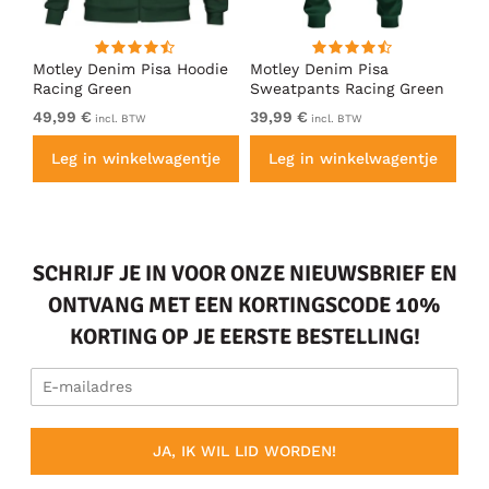
irt
Motley Denim Pisa Hoodie
Motley Denim Pisa
Mo
Racing Green
Sweatpants Racing Green
Ho
49,99 €
39,99 €
49
incl. BTW
incl. BTW
e
Leg in winkelwagentje
Leg in winkelwagentje
SCHRIJF JE IN VOOR ONZE NIEUWSBRIEF EN
ONTVANG MET EEN KORTINGSCODE 10%
KORTING OP JE EERSTE BESTELLING!
JA, IK WIL LID WORDEN!