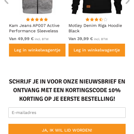
d
Kam Jeans AP007 Active
Motley Denim Riga Hoodie
Mo
Performance Sleeveless
Black
Ho
Hoody Grey
Van 49,99 €
Van 39,99 €
Va
incl. BTW
incl. BTW
e
Leg in winkelwagentje
Leg in winkelwagentje
SCHRIJF JE IN VOOR ONZE NIEUWSBRIEF EN
ONTVANG MET EEN KORTINGSCODE 10%
KORTING OP JE EERSTE BESTELLING!
JA, IK WIL LID WORDEN!