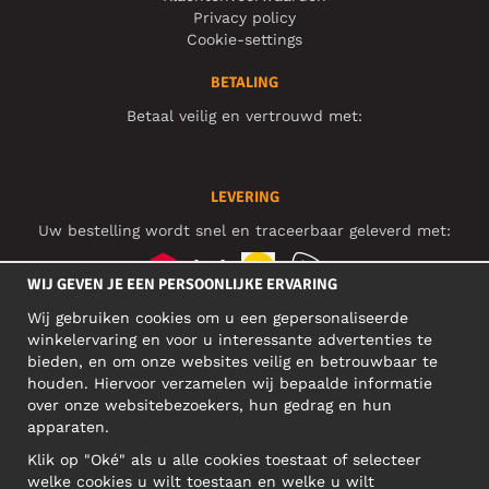
Privacy policy
Cookie-settings
BETALING
Betaal veilig en vertrouwd met:
LEVERING
Uw bestelling wordt snel en traceerbaar geleverd met:
WIJ GEVEN JE EEN PERSOONLIJKE ERVARING
Wij gebruiken cookies om u een gepersonaliseerde
SOCIAL MEDIA
winkelervaring en voor u interessante advertenties te
bieden, en om onze websites veilig en betrouwbaar te
houden. Hiervoor verzamelen wij bepaalde informatie
over onze websitebezoekers, hun gedrag en hun
BEDRIJFSADRES
apparaten.
Motley Denim Europe OÜ
Klik op "Oké" als u alle cookies toestaat of selecteer
Narva mnt 5, EE-10117 Tallinn
welke cookies u wilt toestaan en welke u wilt
Reg: 12356245