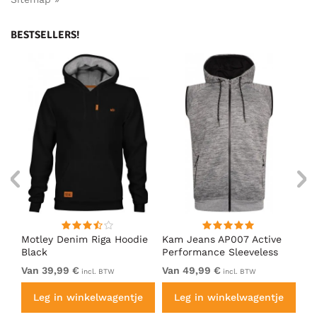
BESTSELLERS!
ed
Motley Denim Riga Hoodie
Kam Jeans AP007 Active
Mo
Black
Performance Sleeveless
Ho
Hoody Grey
Van 39,99 €
Van 49,99 €
Va
incl. BTW
incl. BTW
e
Leg in winkelwagentje
Leg in winkelwagentje