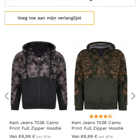
Voeg toe aan mijn verlanglijst
Kam Jeans 7036 Camo
Kam Jeans 7036 Camo
Ka
d
Print Full Zipper Hoodie
Print Full Zipper Hoodie
Pr
Charcoal
Khaki
Na
Van 69,99 €
Van 69,99 €
Va
incl. BTW
incl. BTW