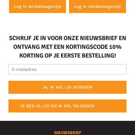
e
Leg in winkelwagentje
Leg in winkelwagentje
SCHRIJF JE IN VOOR ONZE NIEUWSBRIEF EN
ONTVANG MET EEN KORTINGSCODE 10%
KORTING OP JE EERSTE BESTELLING!
JA, IK WIL LID WORDEN!
IK BEN AL LID EN IK WIL INLOGGEN
NIEUWSBRIEF