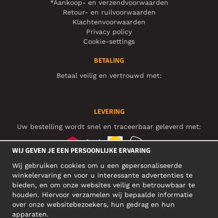
*Aankoop- en verzendvoorwaarden
Retour- en ruilvoorwaarden
Klachtenvoorwaarden
Privacy policy
Cookie-settings
BETALING
Betaal veilig en vertrouwd met:
LEVERING
Uw bestelling wordt snel en traceerbaar geleverd met:
WIJ GEVEN JE EEN PERSOONLIJKE ERVARING
Wij gebruiken cookies om u een gepersonaliseerde
SOCIAL MEDIA
winkelervaring en voor u interessante advertenties te
bieden, en om onze websites veilig en betrouwbaar te
houden. Hiervoor verzamelen wij bepaalde informatie
over onze websitebezoekers, hun gedrag en hun
BEDRIJFSADRES
apparaten.