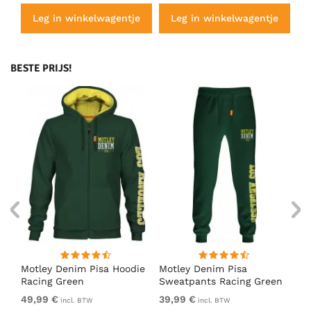
e
Leg in winkelwagentje
Leg in winkelwagentje
BESTE PRIJS!
irt
Motley Denim Pisa Hoodie
Motley Denim Pisa
Mo
Racing Green
Sweatpants Racing Green
Ho
49,99 €
39,99 €
49
incl. BTW
incl. BTW