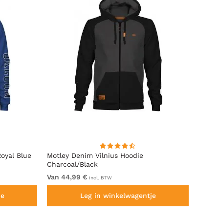
oyal Blue
Motley Denim Vilnius Hoodie
Motle
Charcoal/Black
Van 44,99 €
Van 4
incl. BTW
je
Leg in winkelwagentje