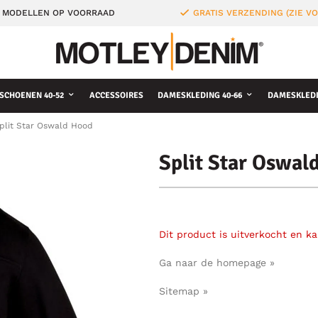
 MODELLEN OP VOORRAAD
GRATIS VERZENDING (ZIE 
SCHOENEN 40-52
ACCESSOIRES
DAMESKLEDING 40-66
DAMESKLEDI
plit Star Oswald Hood
Split Star Oswal
Dit product is uitverkocht en k
Ga naar de homepage »
Sitemap »