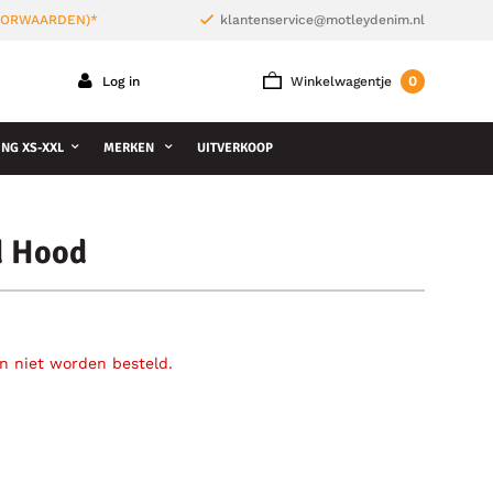
VOORWAARDEN)*
klantenservice@motleydenim.nl
0
Log in
Winkelwagentje
NG XS-XXL
MERKEN
UITVERKOOP
d Hood
an niet worden besteld.