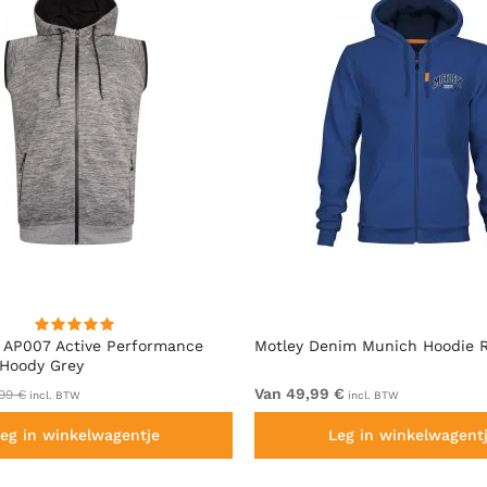
 AP007 Active Performance
Motley Denim Munich Hoodie R
 Hoody Grey
Van 49,99 €
99 €
incl. BTW
incl. BTW
eg in winkelwagentje
Leg in winkelwagent