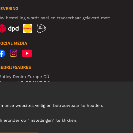
LEVERING
w bestelling wordt snel en traceerbaar geleverd met:
SOCIAL MEDIA
BEDRIJFSADRES
Motley Denim Europe OÜ
arva mnt 5, EE-10117 Tallinn
eg: 12356245
et op! Stuur je retourzendingen niet naar dit adres!
om onze websites veilig en betrouwbaar te houden.
hieronder op "Instellingen" te klikken.