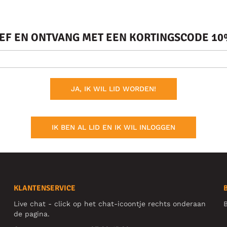
IEF EN ONTVANG MET EEN KORTINGSCODE 10%
JA, IK WIL LID WORDEN!
IK BEN AL LID EN IK WIL INLOGGEN
KLANTENSERVICE
Live chat - click op het chat-icoontje rechts onderaan
B
de pagina.