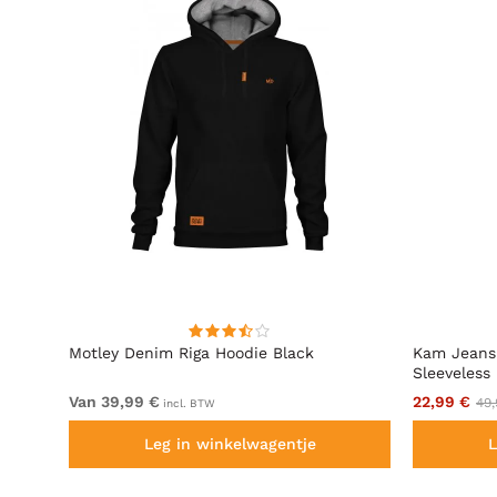
acing
Motley Denim Riga Hoodie Black
Kam Jeans
Sleeveless
Van 39,99 €
22,99 €
49,
incl. BTW
Leg in winkelwagentje
L