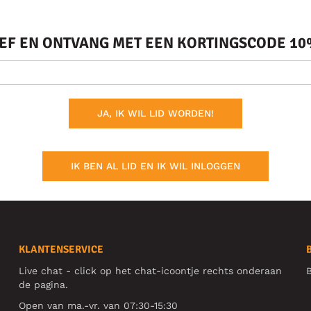
IEF EN ONTVANG MET EEN KORTINGSCODE 10%
JA, IK WIL LID WORDEN!
IK BEN AL LID EN IK WIL INLOGGEN
KLANTENSERVICE
Live chat - click op het chat-icoontje rechts onderaan
B
de pagina.
Open van ma.-vr. van 07:30-15:30