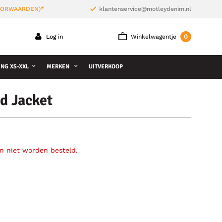
VOORWAARDEN)*
klantenservice@motleydenim.nl
0
Log in
Winkelwagentje
NG XS-XXL
MERKEN
UITVERKOOP
d Jacket
an niet worden besteld.