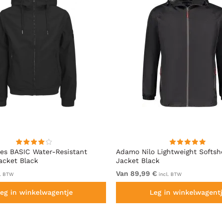
es BASIC Water-Resistant
Adamo Nilo Lightweight Softshe
Jacket Black
Jacket Black
Van 89,99 €
l. BTW
incl. BTW
eg in winkelwagentje
Leg in winkelwagent