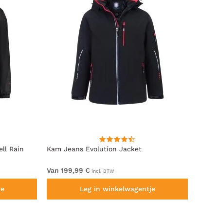
ll Rain
Kam Jeans Evolution Jacket
Espio
Navy
Van 199,99 €
99,99
incl. BTW
je
Leg in winkelwagentje