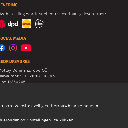
LEVERING
w bestelling wordt snel en traceerbaar geleverd met:
SOCIAL MEDIA
BEDRIJFSADRES
Motley Denim Europe OÜ
arva mnt 5, EE-10117 Tallinn
eg: 12356245
et op! Stuur je retourzendingen niet naar dit adres!
om onze websites veilig en betrouwbaar te houden.
hieronder op "Instellingen" te klikken.