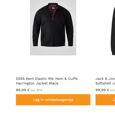
shell
D555 Kent Elastic Rib Hem & Cuffs
Jack & Jon
Harrington Jacket Black
Softshell 
89,99 €
99,99 €
incl. BTW
inc
Leg in winkelwagentje
L