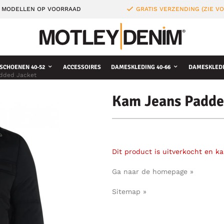
 MODELLEN OP VOORRAAD
GRATIS VERZENDING (ZIE 
SCHOENEN 40-52
ACCESSOIRES
DAMESKLEDING 40-66
DAMESKLEDI
dded Jacket
Kam Jeans Padde
Dit product is uitverkocht en k
Ga naar de homepage »
Sitemap »