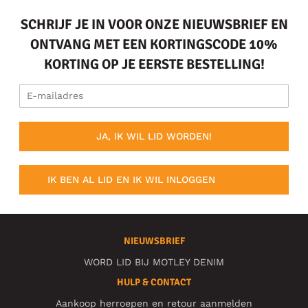
SCHRIJF JE IN VOOR ONZE NIEUWSBRIEF EN
ONTVANG MET EEN KORTINGSCODE 10%
KORTING OP JE EERSTE BESTELLING!
JA, IK WIL LID WORDEN!
IK BEN AL LID EN IK WIL INLOGGEN
NIEUWSBRIEF
WORD LID BIJ MOTLEY DENIM
HULP & CONTACT
Aankoop herroepen en retour aanmelden