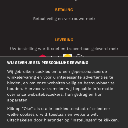
BETALING
Betaal veilig en vertrouwd met:
LEVERING
Uw bestelling wordt snel en traceerbaar geleverd met:
WIJ GEVEN JE EEN PERSOONLIJKE ERVARING
Wij gebruiken cookies om u een gepersonaliseerde
SOCIAL MEDIA
winkelervaring en voor u interessante advertenties te
bieden, en om onze websites veilig en betrouwbaar te
houden. Hiervoor verzamelen wij bepaalde informatie
over onze websitebezoekers, hun gedrag en hun
BEDRIJFSADRES
apparaten.
Motley Denim Europe OÜ
Klik op "Oké" als u alle cookies toestaat of selecteer
Narva mnt 5, EE-10117 Tallinn
welke cookies u wilt toestaan en welke u wilt
Reg: 12356245
uitschakelen door hieronder op "Instellingen" te klikken.
Let op! Stuur je retourzendingen niet naar dit adres!