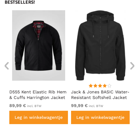
BESTSELLERS!
D555 Kent Elastic Rib Hem
Jack & Jones BASIC Water-
Ad
& Cuffs Harrington Jacket
Resistant Softshell Jacket
So
Black
Black
89,99 €
99,99 €
Va
incl. BTW
incl. BTW
e
Leg in winkelwagentje
Leg in winkelwagentje