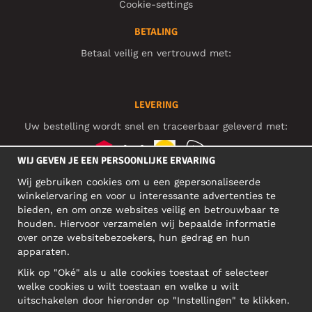
Cookie-settings
BETALING
Betaal veilig en vertrouwd met:
LEVERING
Uw bestelling wordt snel en traceerbaar geleverd met:
WIJ GEVEN JE EEN PERSOONLIJKE ERVARING
Wij gebruiken cookies om u een gepersonaliseerde
SOCIAL MEDIA
winkelervaring en voor u interessante advertenties te
bieden, en om onze websites veilig en betrouwbaar te
houden. Hiervoor verzamelen wij bepaalde informatie
over onze websitebezoekers, hun gedrag en hun
BEDRIJFSADRES
apparaten.
Motley Denim Europe OÜ
Klik op "Oké" als u alle cookies toestaat of selecteer
Narva mnt 5, EE-10117 Tallinn
welke cookies u wilt toestaan en welke u wilt
Reg: 12356245
uitschakelen door hieronder op "Instellingen" te klikken.
Let op! Stuur je retourzendingen niet naar dit adres!