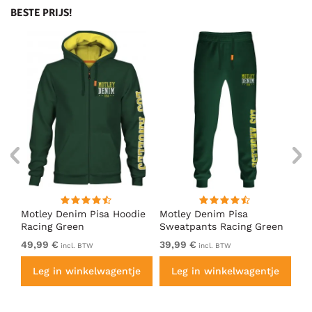
BESTE PRIJS!
irt
Motley Denim Pisa Hoodie
Motley Denim Pisa
Mo
Racing Green
Sweatpants Racing Green
Ho
49,99 €
39,99 €
49
incl. BTW
incl. BTW
e
Leg in winkelwagentje
Leg in winkelwagentje