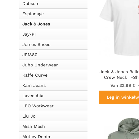
Dobsom
Espionage
Jack & Jones
Jay-PI
Jomos Shoes
JP1880
Juho Underwear
Jack & Jones Bella
Kaffe Curve
Crew Neck T-Shi
White
Kam Jeans
Van 32,99 €
i
Lavecchia
Leg in winkelw
LEO Workwear
Liu Jo
Mish Mash
Motley Denim