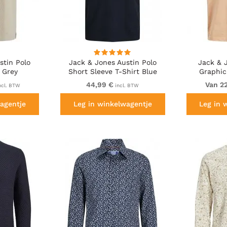
stin Polo
Jack & Jones Austin Polo
Jack & 
 Grey
Short Sleeve T-Shirt Blue
Graphic
44,99 €
Van 2
ncl. BTW
incl. BTW
agentje
Leg in winkelwagentje
Leg in 