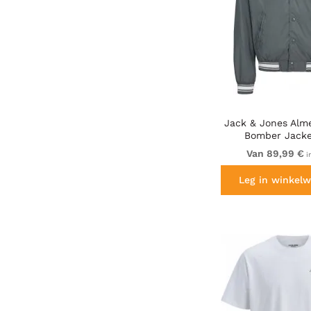
Jack & Jones Alme
Bomber Jacke
Van 89,99 €
i
Leg in winkelw