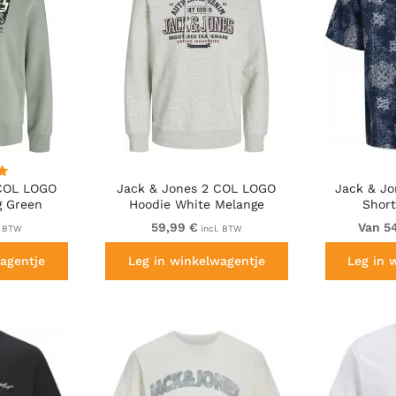
 COL LOGO
Jack & Jones 2 COL LOGO
Jack & Jo
g Green
Hoodie White Melange
Short
59,99 €
Van 5
. BTW
incl. BTW
agentje
Leg in winkelwagentje
Leg in 