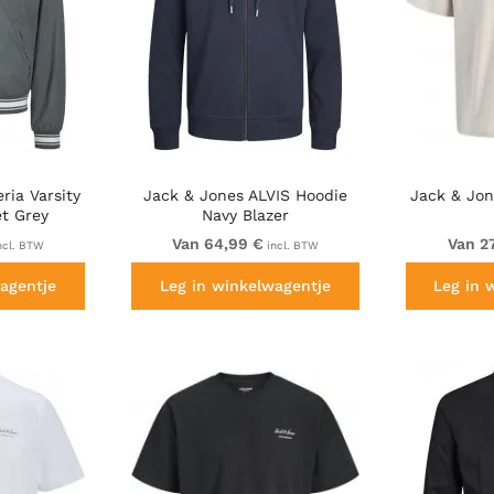
ria Varsity
Jack & Jones ALVIS Hoodie
Jack & Jon
t Grey
Navy Blazer
Van 64,99 €
Van 2
ncl. BTW
incl. BTW
agentje
Leg in winkelwagentje
Leg in 