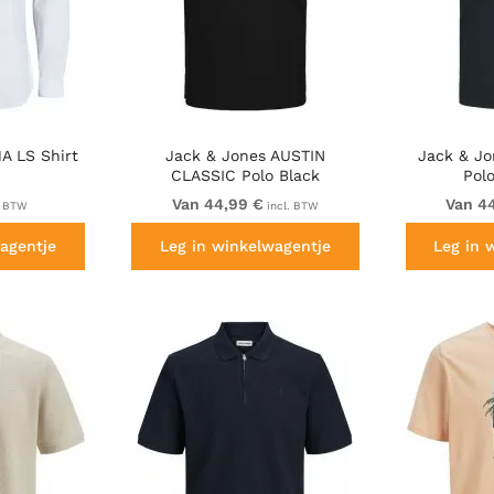
A LS Shirt
Jack & Jones AUSTIN
Jack & J
CLASSIC Polo Black
Pol
Van 44,99 €
Van 4
. BTW
incl. BTW
agentje
Leg in winkelwagentje
Leg in 