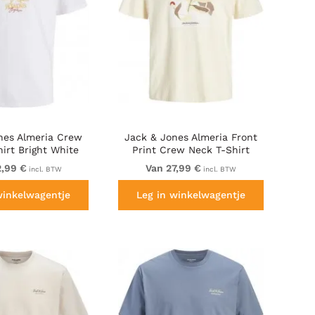
nes Almeria Crew
Jack & Jones Almeria Front
irt Bright White
Print Crew Neck T-Shirt
Antique White
2,99 €
Van 27,99 €
incl. BTW
incl. BTW
winkelwagentje
Leg in winkelwagentje