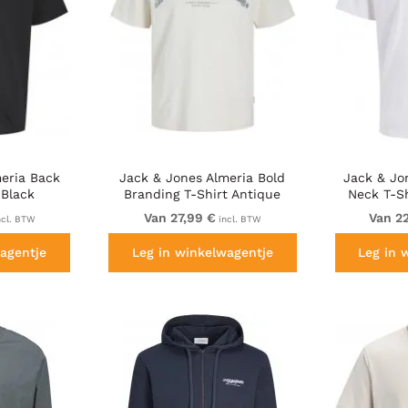
eria Back
Jack & Jones Almeria Bold
Jack & Jo
 Black
Branding T-Shirt Antique
Neck T-Sh
White
Van 27,99 €
Van 2
ncl. BTW
incl. BTW
agentje
Leg in winkelwagentje
Leg in 