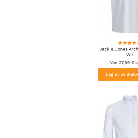
Jack & Jones Arch
Wit
Van 27,99 €
in
Leg in winkelw