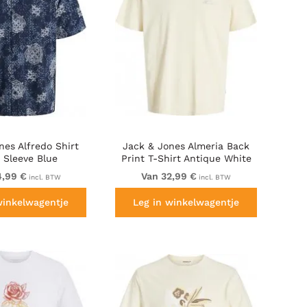
nes Alfredo Shirt
Jack & Jones Almeria Back
 Sleeve Blue
Print T-Shirt Antique White
4,99 €
Van 32,99 €
incl. BTW
incl. BTW
winkelwagentje
Leg in winkelwagentje