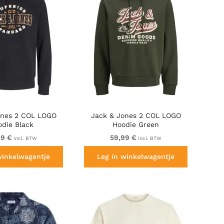
ones 2 COL LOGO
Jack & Jones 2 COL LOGO
odie Black
Hoodie Green
99 €
59,99 €
incl. BTW
incl. BTW
winkelwagentje
Leg in winkelwagentje