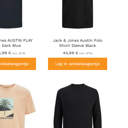
ones AUSTIN PLAY
Jack & Jones Austin Polo
o Dark Blue
Short Sleeve Black
4,99 €
44,99 €
incl. BTW
incl. BTW
winkelwagentje
Leg in winkelwagentje