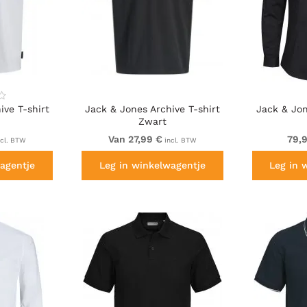
ive T-shirt
Jack & Jones Archive T-shirt
Jack & Jo
Zwart
Van 27,99 €
79,
cl. BTW
incl. BTW
agentje
Leg in winkelwagentje
Leg in 