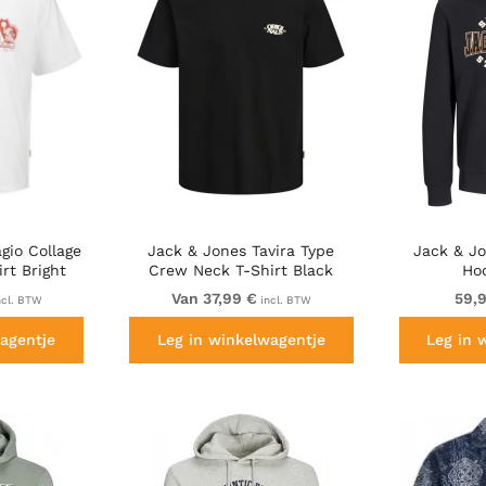
gio Collage
Jack & Jones Tavira Type
Jack & J
rt Bright
Crew Neck T-Shirt Black
Ho
Van 37,99 €
59,
ncl. BTW
incl. BTW
agentje
Leg in winkelwagentje
Leg in 