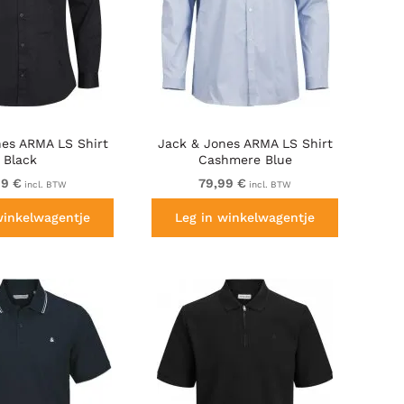
nes ARMA LS Shirt
Jack & Jones ARMA LS Shirt
Black
Cashmere Blue
99 €
79,99 €
incl. BTW
incl. BTW
winkelwagentje
Leg in winkelwagentje