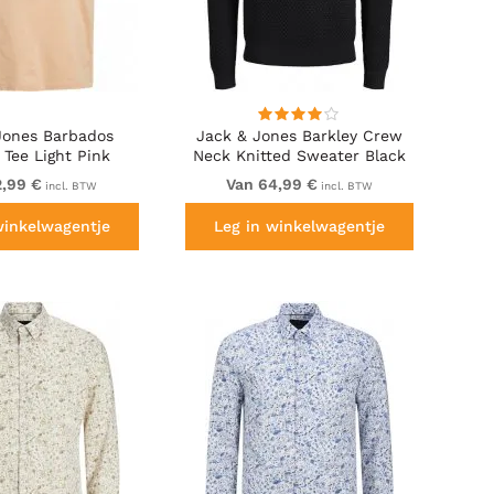
Jones Barbados
Jack & Jones Barkley Crew
 Tee Light Pink
Neck Knitted Sweater Black
2,99 €
Van 64,99 €
incl. BTW
incl. BTW
winkelwagentje
Leg in winkelwagentje