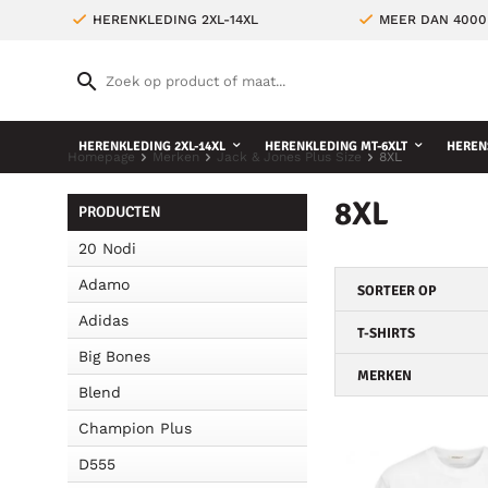
HERENKLEDING 2XL-14XL
MEER DAN 4000
HERENKLEDING 2XL-14XL
HERENKLEDING MT-6XLT
HEREN
Homepage
Merken
Jack & Jones Plus Size
8XL
8XL
PRODUCTEN
20 Nodi
Adamo
SORTEER OP
Adidas
T-SHIRTS
Big Bones
MERKEN
Blend
Champion Plus
D555