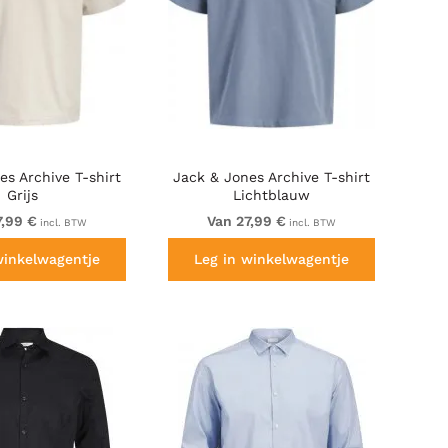
es Archive T-shirt
Jack & Jones Archive T-shirt
Grijs
Lichtblauw
7,99 €
Van 27,99 €
incl. BTW
incl. BTW
winkelwagentje
Leg in winkelwagentje