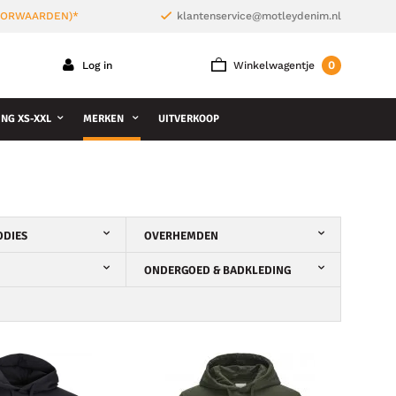
VOORWAARDEN)*
klantenservice@motleydenim.nl
0
Log in
Winkelwagentje
NG XS-XXL
MERKEN
UITVERKOOP
ODIES
OVERHEMDEN
ONDERGOED & BADKLEDING