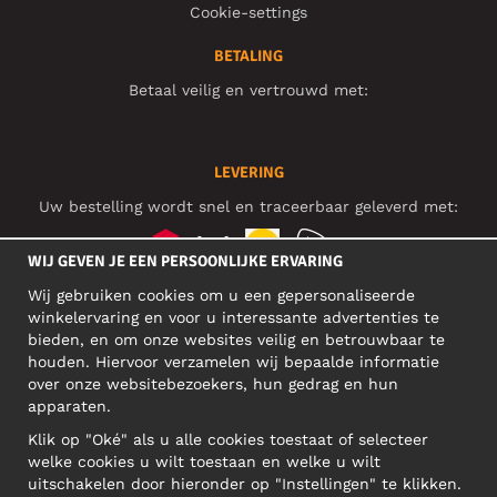
Cookie-settings
BETALING
Betaal veilig en vertrouwd met:
LEVERING
Uw bestelling wordt snel en traceerbaar geleverd met:
WIJ GEVEN JE EEN PERSOONLIJKE ERVARING
Wij gebruiken cookies om u een gepersonaliseerde
SOCIAL MEDIA
winkelervaring en voor u interessante advertenties te
bieden, en om onze websites veilig en betrouwbaar te
houden. Hiervoor verzamelen wij bepaalde informatie
over onze websitebezoekers, hun gedrag en hun
BEDRIJFSADRES
apparaten.
Motley Denim Europe OÜ
Klik op "Oké" als u alle cookies toestaat of selecteer
Narva mnt 5, EE-10117 Tallinn
welke cookies u wilt toestaan en welke u wilt
Reg: 12356245
uitschakelen door hieronder op "Instellingen" te klikken.