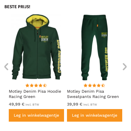
BESTE PRIJS!
irt
Motley Denim Pisa Hoodie
Motley Denim Pisa
Mo
Racing Green
Sweatpants Racing Green
Ho
49,99 €
39,99 €
49
incl. BTW
incl. BTW
e
Leg in winkelwagentje
Leg in winkelwagentje