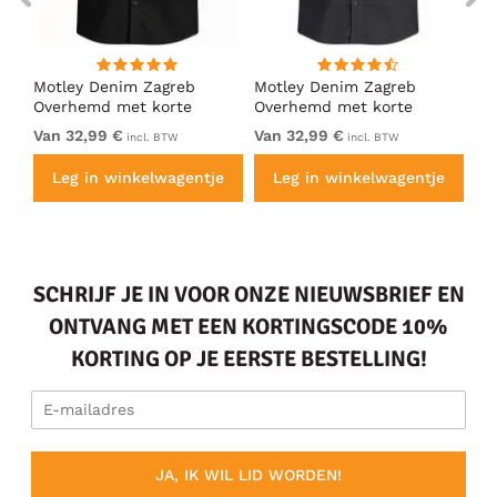
Motley Denim Zagreb
Motley Denim Zagreb
Mo
Overhemd met korte
Overhemd met korte
Ov
mouw Zwart
mouw Antraciet
mo
Van 32,99 €
Van 32,99 €
Va
incl. BTW
incl. BTW
e
Leg in winkelwagentje
Leg in winkelwagentje
SCHRIJF JE IN VOOR ONZE NIEUWSBRIEF EN
ONTVANG MET EEN KORTINGSCODE 10%
KORTING OP JE EERSTE BESTELLING!
JA, IK WIL LID WORDEN!