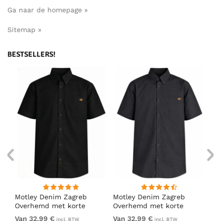
Ga naar de homepage »
Sitemap »
BESTSELLERS!
ng
Motley Denim Zagreb
Motley Denim Zagreb
Mo
Overhemd met korte
Overhemd met korte
Ov
mouw Zwart
mouw Antraciet
mo
Van 32,99 €
Van 32,99 €
32
incl. BTW
incl. BTW