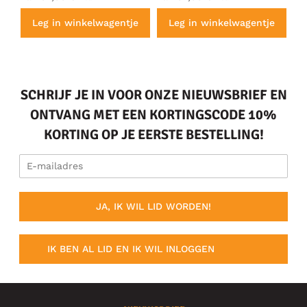
e
Leg in winkelwagentje
Leg in winkelwagentje
SCHRIJF JE IN VOOR ONZE NIEUWSBRIEF EN
ONTVANG MET EEN KORTINGSCODE 10%
KORTING OP JE EERSTE BESTELLING!
JA, IK WIL LID WORDEN!
IK BEN AL LID EN IK WIL INLOGGEN