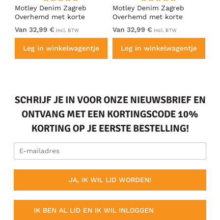
ig
Motley Denim Zagreb
Motley Denim Zagreb
Mo
Overhemd met korte
Overhemd met korte
Ov
mouw Zwart
mouw Antraciet
mo
Van 32,99 €
Van 32,99 €
32
incl. BTW
incl. BTW
e
Leg in winkelwagentje
Leg in winkelwagentje
SCHRIJF JE IN VOOR ONZE NIEUWSBRIEF EN
ONTVANG MET EEN KORTINGSCODE 10%
KORTING OP JE EERSTE BESTELLING!
JA, IK WIL LID WORDEN!
IK BEN AL LID EN IK WIL INLOGGEN