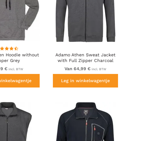
n Hoodie without
Adamo Athen Sweat Jacket
pper Grey
with Full Zipper Charcoal
99 €
Van 64,99 €
incl. BTW
incl. BTW
winkelwagentje
Leg in winkelwagentje