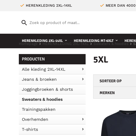
HERENKLEDING 2XL-14XL
MEER DAN 4000
HERENKLEDING 2XL-14XL
HERENKLEDING MT-6XLT
HEREN
Homepage
HERENKLEDING 2XL-14XL
Sweaters & hoodies
5
5XL
PRODUCTEN
Alle kleding 2XL-14XL
Jeans & broeken
SORTEER OP
Joggingbroeken & shorts
MERKEN
Sweaters & hoodies
Trainingspakken
Overhemden
T-shirts