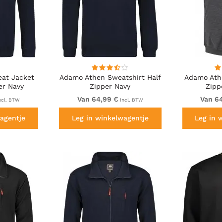
at Jacket
Adamo Athen Sweatshirt Half
Adamo Ath
er Navy
Zipper Navy
Zipp
Van 64,99 €
Van 6
ncl. BTW
incl. BTW
agentje
Leg in winkelwagentje
Leg in 