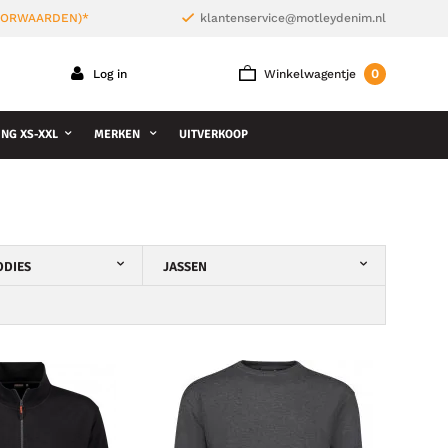
VOORWAARDEN)*
klantenservice@motleydenim.nl
0
Log in
Winkelwagentje
NG XS-XXL
MERKEN
UITVERKOOP
ODIES
JASSEN