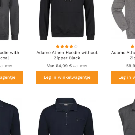
odie with
Adamo Athen Hoodie without
Adamo Athe
coal
Zipper Black
Zi
Van 64,99 €
59,
ncl. BTW
incl. BTW
agentje
Leg in winkelwagentje
Leg in 