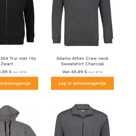
304 Trui met rits
Adamo Athen Crew neck
Zwart
Sweatshirt Charcoal
4,99 €
Van 49,99 €
incl. BTW
incl. BTW
winkelwagentje
Leg in winkelwagentje