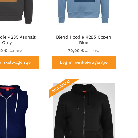
die 4285 Asphalt
Blend Hoodie 4285 Copen
Grey
Blue
99 €
79,99 €
incl. BTW
incl. BTW
winkelwagentje
Leg in winkelwagentje
BESTSELLER!