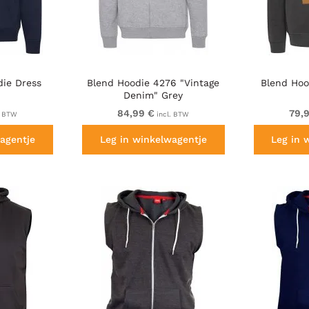
die Dress
Blend Hoodie 4276 "Vintage
Blend Hoo
Denim" Grey
84,99 €
79,
. BTW
incl. BTW
agentje
Leg in winkelwagentje
Leg in 