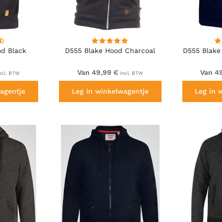
od Black
D555 Blake Hood Charcoal
D555 Blake
Van 49,99 €
Van 4
ncl. BTW
incl. BTW
agentje
Leg in winkelwagentje
Leg in 