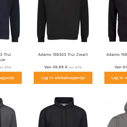
3 Trui
Adamo 159303 Trui Zwart
Adamo 159
auw
Van 49,99 €
Van 6
ncl. BTW
incl. BTW
agentje
Leg in winkelwagentje
Leg in 