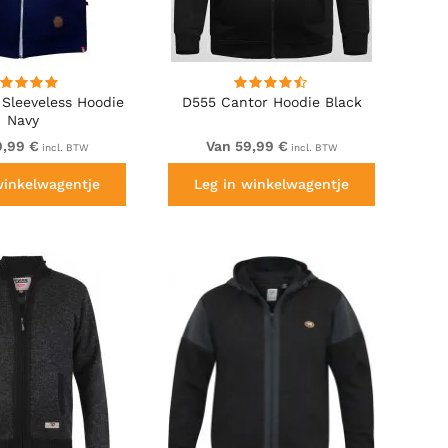
 Sleeveless Hoodie
D555 Cantor Hoodie Black
Navy
9,99 €
Van 59,99 €
incl. BTW
incl. BTW
winkelwagentje
Leg in winkelwagentje