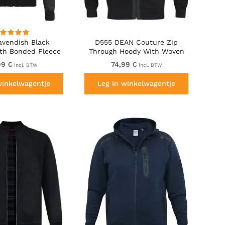
avendish Black
D555 DEAN Couture Zip
th Bonded Fleece
Through Hoody With Woven
g And Pocket
Contrast Fabric Trim Black
99 €
74,99 €
incl. BTW
incl. BTW
winkelwagentje
Leg in winkelwagentje