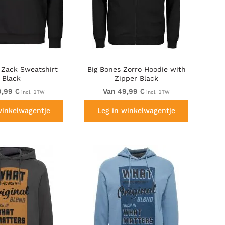
 Zack Sweatshirt
Big Bones Zorro Hoodie with
Black
Zipper Black
9,99 €
Van 49,99 €
incl. BTW
incl. BTW
winkelwagentje
Leg in winkelwagentje