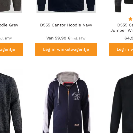
odie Grey
D555 Cantor Hoodie Navy
D555 C
Jumper Wi
Linin
Van 59,99 €
64,
ncl. BTW
incl. BTW
agentje
Leg in winkelwagentje
Leg in 