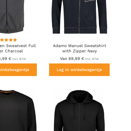
en Sweatvest Full
Adamo Manuel Sweatshirt
er Charcoal
with Zipper Navy
4,99 €
Van 89,99 €
incl. BTW
incl. BTW
winkelwagentje
Leg in winkelwagentje