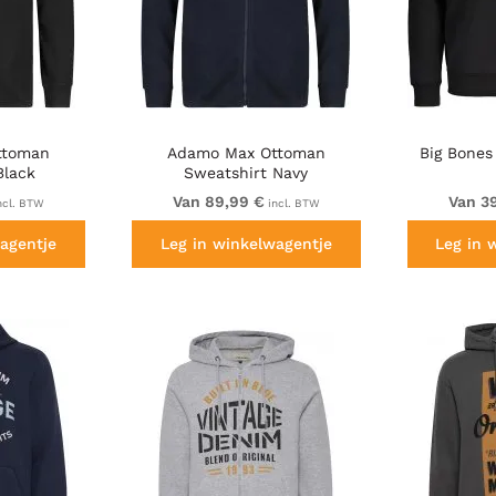
ttoman
Adamo Max Ottoman
Big Bones
Black
Sweatshirt Navy
Van 89,99 €
Van 3
ncl. BTW
incl. BTW
agentje
Leg in winkelwagentje
Leg in 