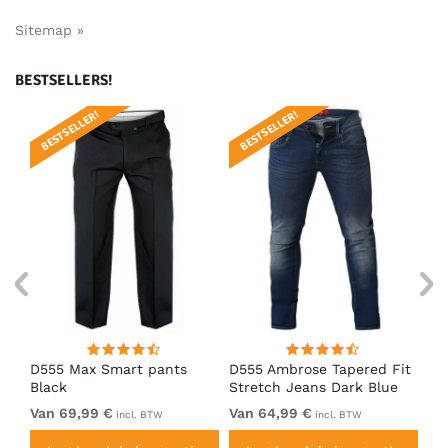
Sitemap »
BESTSELLERS!
BESTSELLER!
BESTSELLER!
B
ue
D555 Max Smart pants
D555 Ambrose Tapered Fit
D5
Black
Stretch Jeans Dark Blue
Bl
Van 69,99 €
Van 64,99 €
69
incl. BTW
incl. BTW