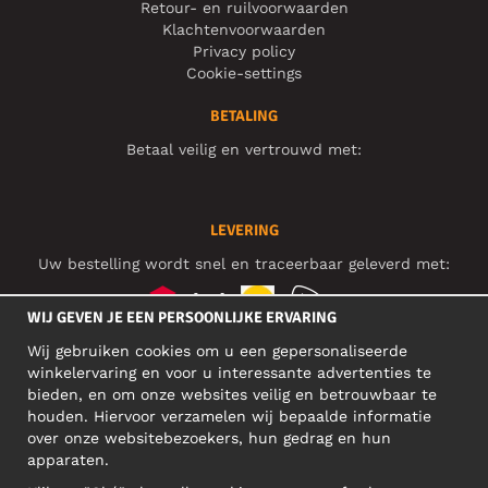
Retour- en ruilvoorwaarden
Klachtenvoorwaarden
Privacy policy
Cookie-settings
BETALING
Betaal veilig en vertrouwd met:
LEVERING
Uw bestelling wordt snel en traceerbaar geleverd met:
WIJ GEVEN JE EEN PERSOONLIJKE ERVARING
Wij gebruiken cookies om u een gepersonaliseerde
SOCIAL MEDIA
winkelervaring en voor u interessante advertenties te
bieden, en om onze websites veilig en betrouwbaar te
houden. Hiervoor verzamelen wij bepaalde informatie
over onze websitebezoekers, hun gedrag en hun
BEDRIJFSADRES
apparaten.
Motley Denim Europe OÜ