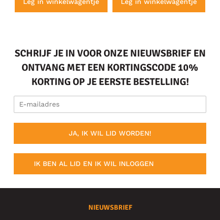
e
Leg in winkelwagentje
Leg in winkelwagentje
SCHRIJF JE IN VOOR ONZE NIEUWSBRIEF EN
ONTVANG MET EEN KORTINGSCODE 10%
KORTING OP JE EERSTE BESTELLING!
JA, IK WIL LID WORDEN!
IK BEN AL LID EN IK WIL INLOGGEN
NIEUWSBRIEF