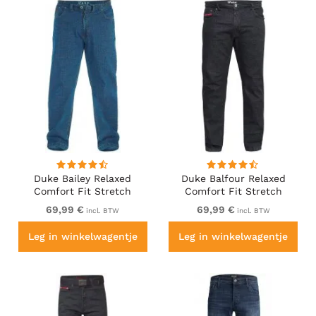
Duke Bailey Relaxed
Duke Balfour Relaxed
Comfort Fit Stretch
Comfort Fit Stretch
Jeans With Elasticated
Jeans With Elasticated
69,99 €
69,99 €
incl. BTW
incl. BTW
Waist Stonewash
Waist Black
Leg in winkelwagentje
Leg in winkelwagentje