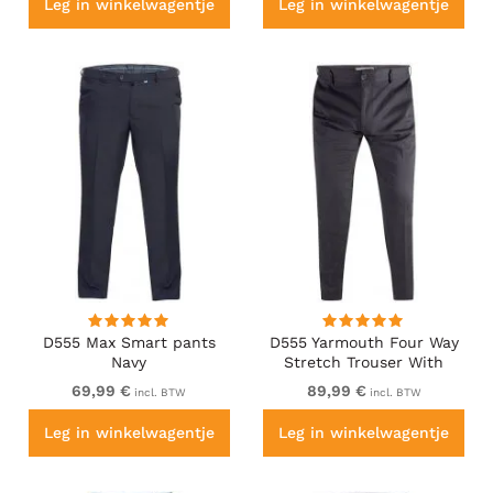
Leg in winkelwagentje
Leg in winkelwagentje
D555 Max Smart pants
D555 Yarmouth Four Way
Navy
Stretch Trouser With
Flexible Waistband Black
69,99 €
89,99 €
incl. BTW
incl. BTW
Leg in winkelwagentje
Leg in winkelwagentje