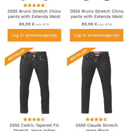
D555 Bruno Stretch Chino
D555 Bruno Stretch Chino
pants with Extenda Waist
pants with Extenda Waist
Black
Indigo Blue
89,99 €
89,99 €
incl. BTW
incl. BTW
Leg in winkelwagentje
Leg in winkelwagentje
BESTSELLER!
BESTSELLER!
D555 Cedric Tapered Fit
D555 Claude Stretch
Stretch Jeans Indigo
Jeans Black