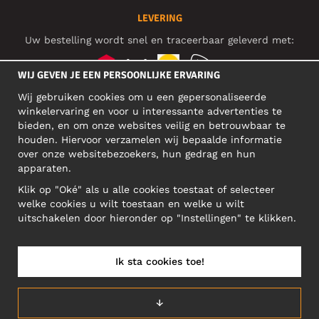
LEVERING
Uw bestelling wordt snel en traceerbaar geleverd met:
WIJ GEVEN JE EEN PERSOONLIJKE ERVARING
Wij gebruiken cookies om u een gepersonaliseerde
SOCIAL MEDIA
winkelervaring en voor u interessante advertenties te
bieden, en om onze websites veilig en betrouwbaar te
houden. Hiervoor verzamelen wij bepaalde informatie
over onze websitebezoekers, hun gedrag en hun
BEDRIJFSADRES
apparaten.
Motley Denim Europe OÜ
Klik op "Oké" als u alle cookies toestaat of selecteer
Narva mnt 5, EE-10117 Tallinn
welke cookies u wilt toestaan en welke u wilt
Reg: 12356245
uitschakelen door hieronder op "Instellingen" te klikken.
Let op! Stuur je retourzendingen niet naar dit adres!
Ik sta cookies toe!
NEDERLAND/NEDERLANDS (NL)
↓