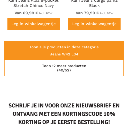
Kam Jeans Alba 5-pocket
Kam Jeans Cargo pants
Stretch Chinos Navy
Black
Van 69,99 €
Van 79,99 €
incl. BTW
incl. BTW
Leg in winkelwagentje
Leg in winkelwagentje
Toon alle producten in deze categorie
Jeans W42 L34
Toon 12 meer producten
(40/52)
SCHRIJF JE IN VOOR ONZE NIEUWSBRIEF EN
ONTVANG MET EEN KORTINGSCODE 10%
KORTING OP JE EERSTE BESTELLING!