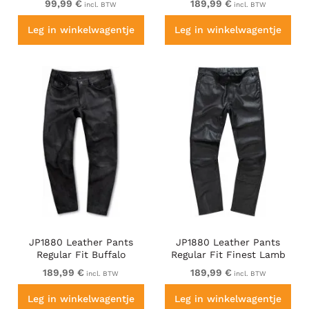
99,99 €
189,99 €
incl. BTW
incl. BTW
Leg in winkelwagentje
Leg in winkelwagentje
JP1880 Leather Pants
JP1880 Leather Pants
Regular Fit Buffalo
Regular Fit Finest Lamb
Nubuck Dark Brown
Nappa Black
189,99 €
189,99 €
incl. BTW
incl. BTW
Leg in winkelwagentje
Leg in winkelwagentje