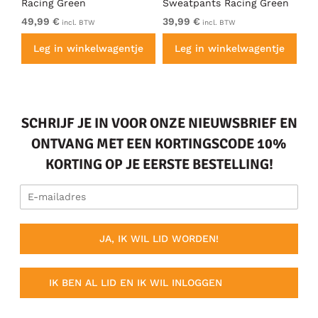
Racing Green
Sweatpants Racing Green
Ho
49,99 €
39,99 €
49
incl. BTW
incl. BTW
e
Leg in winkelwagentje
Leg in winkelwagentje
SCHRIJF JE IN VOOR ONZE NIEUWSBRIEF EN
ONTVANG MET EEN KORTINGSCODE 10%
KORTING OP JE EERSTE BESTELLING!
JA, IK WIL LID WORDEN!
IK BEN AL LID EN IK WIL INLOGGEN