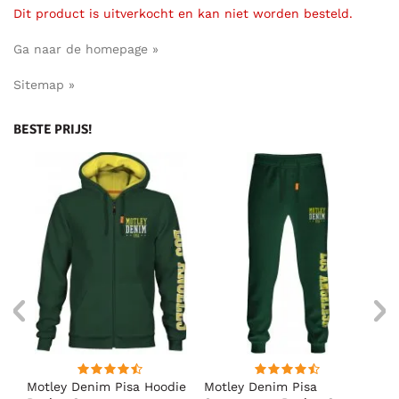
Dit product is uitverkocht en kan niet worden besteld.
Ga naar de homepage »
Sitemap »
BESTE PRIJS!
irt
Motley Denim Pisa Hoodie
Motley Denim Pisa
Mo