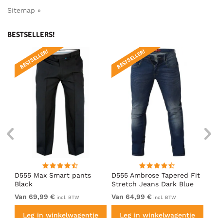
Sitemap »
BESTSELLERS!
BESTSELLER!
BESTSELLER!
B
D555 Max Smart pants
D555 Ambrose Tapered Fit
D5
Black
Stretch Jeans Dark Blue
Bl
Van 69,99 €
Van 64,99 €
69
incl. BTW
incl. BTW
e
Leg in winkelwagentje
Leg in winkelwagentje