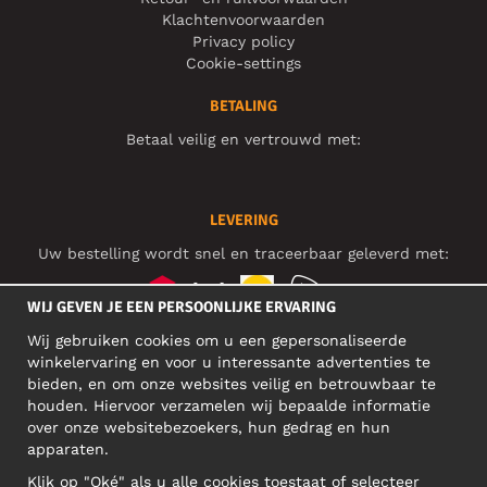
Klachtenvoorwaarden
Privacy policy
Cookie-settings
BETALING
Betaal veilig en vertrouwd met:
LEVERING
Uw bestelling wordt snel en traceerbaar geleverd met:
WIJ GEVEN JE EEN PERSOONLIJKE ERVARING
Wij gebruiken cookies om u een gepersonaliseerde
SOCIAL MEDIA
winkelervaring en voor u interessante advertenties te
bieden, en om onze websites veilig en betrouwbaar te
houden. Hiervoor verzamelen wij bepaalde informatie
over onze websitebezoekers, hun gedrag en hun
BEDRIJFSADRES
apparaten.
Motley Denim Europe OÜ
Klik op "Oké" als u alle cookies toestaat of selecteer