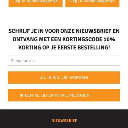
e
Leg in winkelwagentje
Leg in winkelwagentje
SCHRIJF JE IN VOOR ONZE NIEUWSBRIEF EN
ONTVANG MET EEN KORTINGSCODE 10%
KORTING OP JE EERSTE BESTELLING!
JA, IK WIL LID WORDEN!
IK BEN AL LID EN IK WIL INLOGGEN
NIEUWSBRIEF