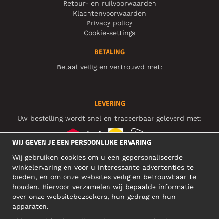
Retour- en ruilvoorwaarden
Klachtenvoorwaarden
Privacy policy
Cookie-settings
BETALING
Betaal veilig en vertrouwd met:
LEVERING
Uw bestelling wordt snel en traceerbaar geleverd met:
WIJ GEVEN JE EEN PERSOONLIJKE ERVARING
Wij gebruiken cookies om u een gepersonaliseerde
SOCIAL MEDIA
winkelervaring en voor u interessante advertenties te
bieden, en om onze websites veilig en betrouwbaar te
houden. Hiervoor verzamelen wij bepaalde informatie
over onze websitebezoekers, hun gedrag en hun
BEDRIJFSADRES
apparaten.
Motley Denim Europe OÜ