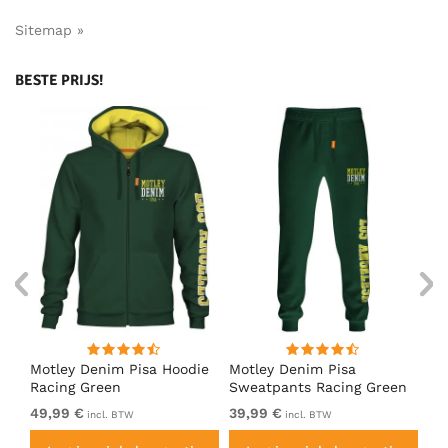
Sitemap »
BESTE PRIJS!
irt
Motley Denim Pisa Hoodie
Motley Denim Pisa
Mo
Racing Green
Sweatpants Racing Green
Ho
49,99 €
39,99 €
49
incl. BTW
incl. BTW