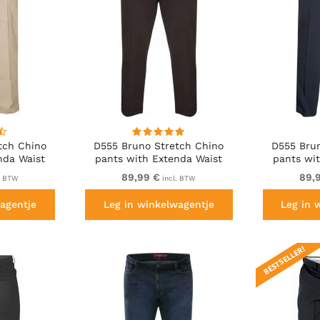
tch Chino
D555 Bruno Stretch Chino
D555 Bru
nda Waist
pants with Extenda Waist
pants wi
Black
In
89,99 €
89,
. BTW
incl. BTW
agentje
Leg in winkelwagentje
Leg in 
BESTSELLER!