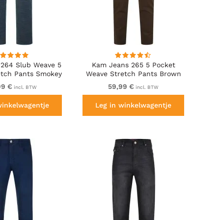
264 Slub Weave 5
Kam Jeans 265 5 Pocket
etch Pants Smokey
Weave Stretch Pants Brown
Blue
99 €
59,99 €
incl. BTW
incl. BTW
winkelwagentje
Leg in winkelwagentje