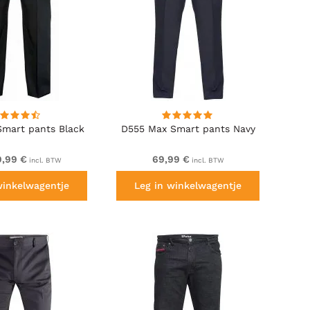
mart pants Black
D555 Max Smart pants Navy
9,99 €
69,99 €
incl. BTW
incl. BTW
winkelwagentje
Leg in winkelwagentje