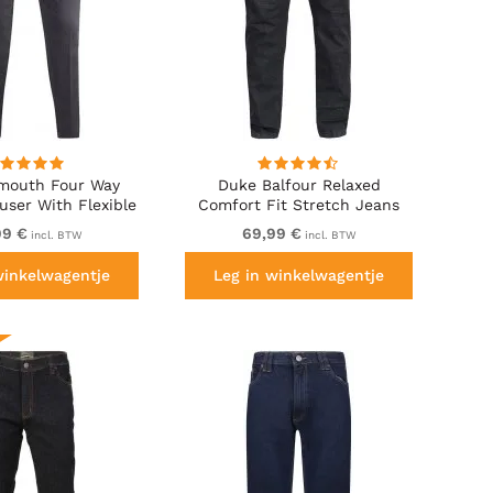
mouth Four Way
Duke Balfour Relaxed
user With Flexible
Comfort Fit Stretch Jeans
tband Black
With Elasticated Waist Black
99 €
69,99 €
incl. BTW
incl. BTW
winkelwagentje
Leg in winkelwagentje