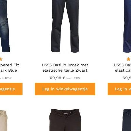
pered Fit
D555 Basilio Broek met
D555 Bas
ark Blue
elastische taille Zwart
elastic
69,99 €
69,
ncl. BTW
incl. BTW
agentje
Leg in winkelwagentje
Leg in 