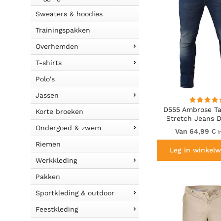
Sweaters & hoodies
Trainingspakken
Overhemden
T-shirts
Polo's
Jassen
D555 Ambrose Ta
Korte broeken
Stretch Jeans D
Ondergoed & zwem
Van 64,99 €
i
Riemen
Leg in winkelw
Werkkleding
Pakken
Sportkleding & outdoor
Feestkleding