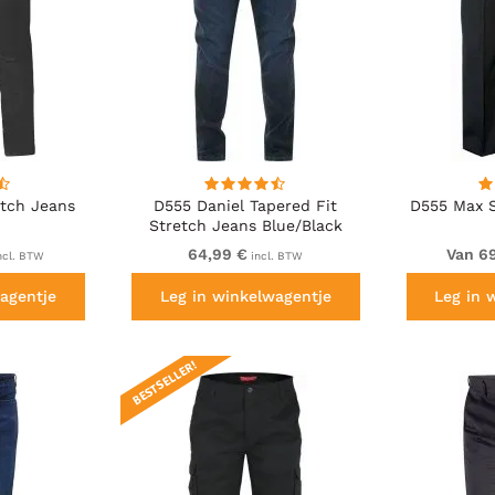
etch Jeans
D555 Daniel Tapered Fit
D555 Max S
Stretch Jeans Blue/Black
Wash
64,99 €
Van 6
ncl. BTW
incl. BTW
agentje
Leg in winkelwagentje
Leg in 
BESTSELLER!