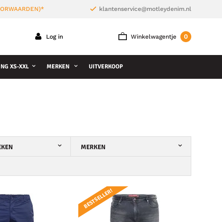
VOORWAARDEN)*
klantenservice@motleydenim.nl
0
Log in
Winkelwagentje
NG XS-XXL
MERKEN
UITVERKOOP
EKEN
MERKEN
BESTSELLER!