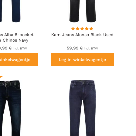
s Alba 5-pocket
Kam Jeans Alonso Black Used
h Chinos Navy
9,99 €
59,99 €
incl. BTW
incl. BTW
winkelwagentje
Leg in winkelwagentje