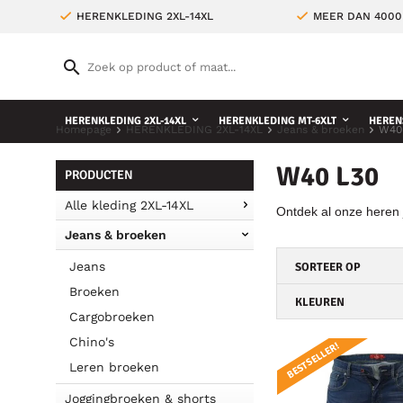
HERENKLEDING 2XL-14XL
MEER DAN 4000
HERENKLEDING 2XL-14XL
HERENKLEDING MT-6XLT
HEREN
Homepage
HERENKLEDING 2XL-14XL
Jeans & broeken
W40
W40 L30
PRODUCTEN
Alle kleding 2XL-14XL
Ontdek al onze heren
Jeans & broeken
Jeans
SORTEER OP
Broeken
KLEUREN
Cargobroeken
Chino's
BESTSELLER!
Leren broeken
Joggingbroeken & shorts