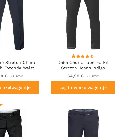
no Stretch Chino
D555 Cedric Tapered Fit
th Extenda Waist
Stretch Jeans Indigo
digo Blue
99 €
64,99 €
incl. BTW
incl. BTW
winkelwagentje
Leg in winkelwagentje