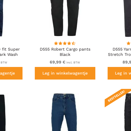
 fit Super
D555 Robert Cargo pants
D555 Yar
Dark Wash
Black
Stretch Tro
Wais
69,99 €
89,
. BTW
incl. BTW
agentje
Leg in winkelwagentje
Leg in 
BESTSELLER!