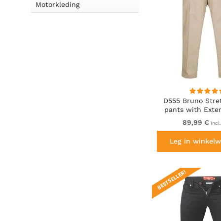
Motorkleding
D555 Bruno Stre
pants with Exte
Beige
89,99 €
incl
Leg in winkelw
BESTSELLER!