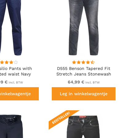
ilio Pants with
D555 Benson Tapered Fit
ated waist Navy
Stretch Jeans Stonewash
99 €
64,99 €
incl. BTW
incl. BTW
winkelwagentje
Leg in winkelwagentje
BESTSELLER!