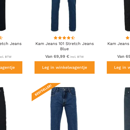
etch Jeans
Kam Jeans 101 Stretch Jeans
Kam Jeans 
Blue
Van 69,99 €
Van 6
ncl. BTW
incl. BTW
agentje
Leg in winkelwagentje
Leg in 
BESTSELLER!