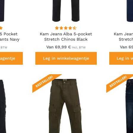
5 Pocket
Kam Jeans Alba 5-pocket
Kam Jean
ants Navy
Stretch Chinos Black
Stretc
Van 69,99 €
Van 6
. BTW
incl. BTW
agentje
Leg in winkelwagentje
Leg in 
BESTSELLER!
BESTSELLER!