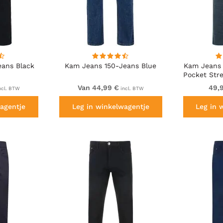
eans Black
Kam Jeans 150-Jeans Blue
Kam Jeans 
Pocket Str
Van 44,99 €
49,
ncl. BTW
incl. BTW
agentje
Leg in winkelwagentje
Leg in 