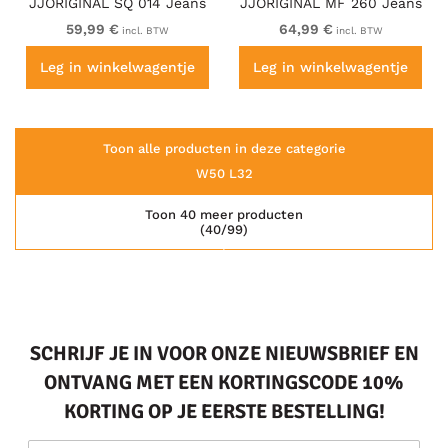
JJORIGINAL SQ 014 Jeans
JJORIGINAL MF 260 Jeans
Black Denim
Blue Denim
59,99 €
64,99 €
incl. BTW
incl. BTW
Leg in winkelwagentje
Leg in winkelwagentje
Toon alle producten in deze categorie
W50 L32
Toon 40 meer producten
(40/99)
SCHRIJF JE IN VOOR ONZE NIEUWSBRIEF EN
ONTVANG MET EEN KORTINGSCODE 10%
KORTING OP JE EERSTE BESTELLING!