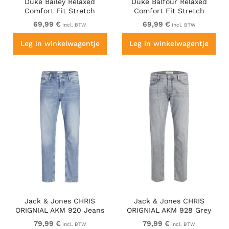
Duke Bailey Relaxed
Duke Balfour Relaxed
Comfort Fit Stretch
Comfort Fit Stretch
Jeans With Elasticated
Jeans With Elasticated
69,99 €
69,99 €
incl. BTW
incl. BTW
Waist Stonewash
Waist Black
Leg in winkelwagentje
Leg in winkelwagentje
Jack & Jones CHRIS
Jack & Jones CHRIS
ORIGNIAL AKM 920 Jeans
ORIGNIAL AKM 928 Grey
Blue Denim
Denim
79,99 €
79,99 €
incl. BTW
incl. BTW