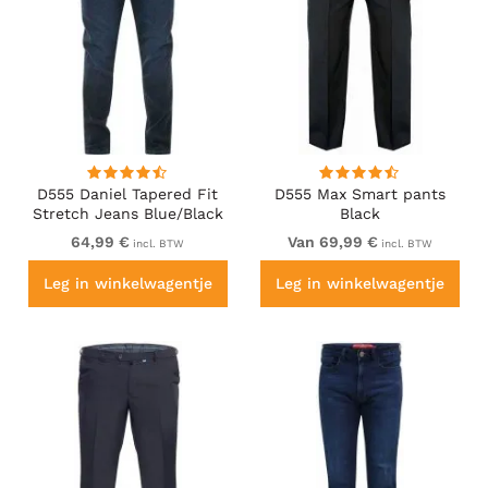
D555 Daniel Tapered Fit
D555 Max Smart pants
Stretch Jeans Blue/Black
Black
Wash
64,99 €
Van 69,99 €
incl. BTW
incl. BTW
Leg in winkelwagentje
Leg in winkelwagentje