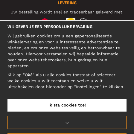
LEVERING
Uw bestelling wordt snel en traceerbaar geleverd met:
WIJ GEVEN JE EEN PERSOONLIJKE ERVARING
Wij gebruiken cookies om u een gepersonaliseerde
SOCIAL MEDIA
winkelervaring en voor u interessante advertenties te
bieden, en om onze websites veilig en betrouwbaar te
houden. Hiervoor verzamelen wij bepaalde informatie
over onze websitebezoekers, hun gedrag en hun
BEDRIJFSADRES
apparaten.
Motley Denim Europe OÜ
Klik op "Oké" als u alle cookies toestaat of selecteer
Narva mnt 5, EE-10117 Tallinn
welke cookies u wilt toestaan en welke u wilt
Reg: 12356245
uitschakelen door hieronder op "Instellingen" te klikken.
Let op! Stuur je retourzendingen niet naar dit adres!
Ik sta cookies toe!
NEDERLAND/NEDERLANDS (NL)
↓