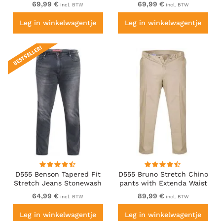
69,99 €
69,99 €
incl. BTW
incl. BTW
Leg in winkelwagentje
Leg in winkelwagentje
BESTSELLER!
D555 Benson Tapered Fit
D555 Bruno Stretch Chino
Stretch Jeans Stonewash
pants with Extenda Waist
Beige
64,99 €
89,99 €
incl. BTW
incl. BTW
Leg in winkelwagentje
Leg in winkelwagentje