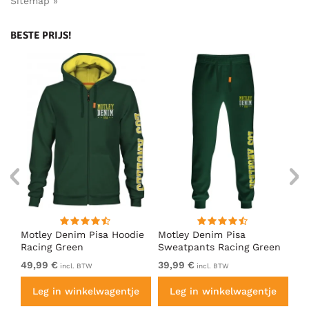
Sitemap »
BESTE PRIJS!
irt
Motley Denim Pisa Hoodie
Motley Denim Pisa
Mo
Racing Green
Sweatpants Racing Green
Ho
49,99 €
39,99 €
49
incl. BTW
incl. BTW
e
Leg in winkelwagentje
Leg in winkelwagentje