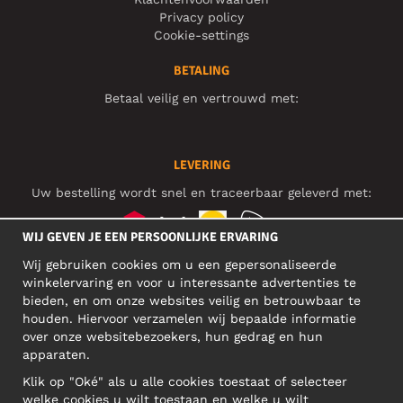
Privacy policy
Cookie-settings
BETALING
Betaal veilig en vertrouwd met:
LEVERING
Uw bestelling wordt snel en traceerbaar geleverd met:
WIJ GEVEN JE EEN PERSOONLIJKE ERVARING
Wij gebruiken cookies om u een gepersonaliseerde
SOCIAL MEDIA
winkelervaring en voor u interessante advertenties te
bieden, en om onze websites veilig en betrouwbaar te
houden. Hiervoor verzamelen wij bepaalde informatie
over onze websitebezoekers, hun gedrag en hun
BEDRIJFSADRES
apparaten.
Motley Denim Europe OÜ
Klik op "Oké" als u alle cookies toestaat of selecteer
Narva mnt 5, EE-10117 Tallinn
welke cookies u wilt toestaan en welke u wilt