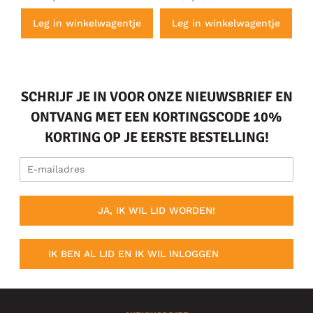
e
Leg in winkelwagentje
Leg in winkelwagentje
SCHRIJF JE IN VOOR ONZE NIEUWSBRIEF EN
ONTVANG MET EEN KORTINGSCODE 10%
KORTING OP JE EERSTE BESTELLING!
JA, IK WIL LID WORDEN!
IK BEN AL LID EN IK WIL INLOGGEN