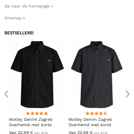
Ga naar de homepage »
Sitemap »
BESTSELLERS!
Motley Denim Zagreb
Motley Denim Zagreb
Mo
Overhemd met korte
Overhemd met korte
Ov
mouw Zwart
mouw Antraciet
mo
Van 32,99 €
Van 32,99 €
Va
incl. BTW
incl. BTW