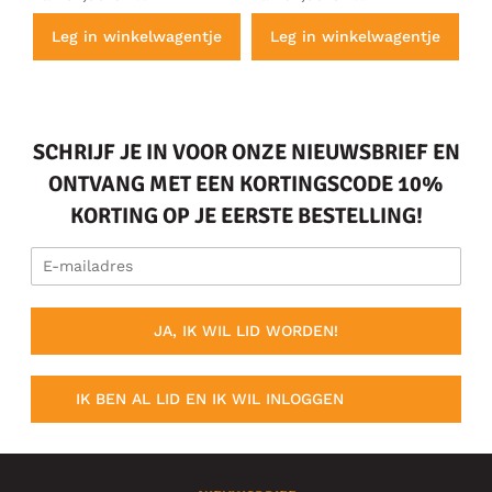
e
Leg in winkelwagentje
Leg in winkelwagentje
SCHRIJF JE IN VOOR ONZE NIEUWSBRIEF EN
ONTVANG MET EEN KORTINGSCODE 10%
KORTING OP JE EERSTE BESTELLING!
JA, IK WIL LID WORDEN!
IK BEN AL LID EN IK WIL INLOGGEN