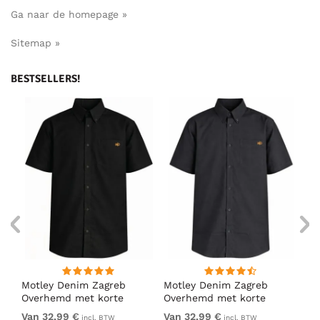
Ga naar de homepage »
Sitemap »
BESTSELLERS!
ig
Motley Denim Zagreb
Motley Denim Zagreb
Mo
Overhemd met korte
Overhemd met korte
Ov
mouw Zwart
mouw Antraciet
mo
Van 32,99 €
Van 32,99 €
32
incl. BTW
incl. BTW