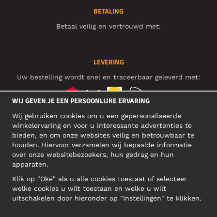
BETALING
Betaal veilig en vertrouwd met:
LEVERING
Uw bestelling wordt snel en traceerbaar geleverd met:
WIJ GEVEN JE EEN PERSOONLIJKE ERVARING
Wij gebruiken cookies om u een gepersonaliseerde
SOCIAL MEDIA
winkelervaring en voor u interessante advertenties te
bieden, en om onze websites veilig en betrouwbaar te
houden. Hiervoor verzamelen wij bepaalde informatie
over onze websitebezoekers, hun gedrag en hun
BEDRIJFSADRES
apparaten.
Motley Denim Europe OÜ
Klik op "Oké" als u alle cookies toestaat of selecteer
Narva mnt 5, EE-10117 Tallinn
welke cookies u wilt toestaan en welke u wilt
Reg: 12356245
uitschakelen door hieronder op "Instellingen" te klikken.
Let op! Stuur je retourzendingen niet naar dit adres!