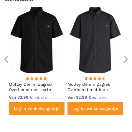
Motley Denim Zagreb
Motley Denim Zagreb
Mo
Overhemd met korte
Overhemd met korte
Ov
mouw Zwart
mouw Antraciet
mo
Van 32,99 €
Van 32,99 €
Va
incl. BTW
incl. BTW
e
Leg in winkelwagentje
Leg in winkelwagentje