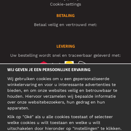
Cookie-settings
BETALING
Betaal veilig en vertrouwd met:
LEVERING
Uw bestelling wordt snel en traceerbaar geleverd met:
WIJ GEVEN JE EEN PERSOONLIJKE ERVARING
Wij gebruiken cookies om u een gepersonaliseerde
SOCIAL MEDIA
winkelervaring en voor u interessante advertenties te
bieden, en om onze websites veilig en betrouwbaar te
houden. Hiervoor verzamelen wij bepaalde informatie
over onze websitebezoekers, hun gedrag en hun
BEDRIJFSADRES
apparaten.
Motley Denim Europe OÜ
Klik op "Oké" als u alle cookies toestaat of selecteer
Narva mnt 5, EE-10117 Tallinn
welke cookies u wilt toestaan en welke u wilt
Reg: 12356245
uitschakelen door hieronder op "Instellingen" te klikken.