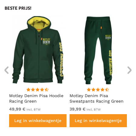
BESTE PRIJS!
irt
Motley Denim Pisa Hoodie
Motley Denim Pisa
Mo
Racing Green
Sweatpants Racing Green
Ho
49,99 €
39,99 €
49
incl. BTW
incl. BTW
e
Leg in winkelwagentje
Leg in winkelwagentje