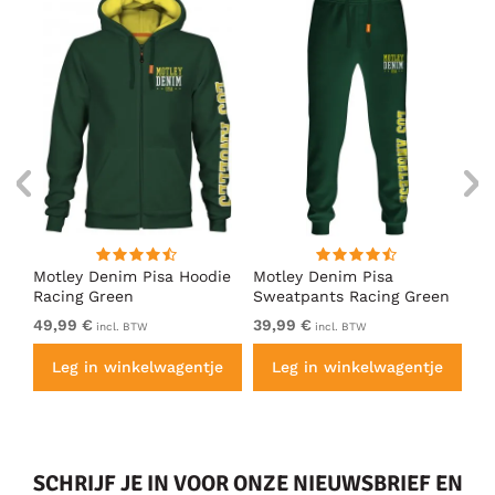
irt
Motley Denim Pisa Hoodie
Motley Denim Pisa
Mo
Racing Green
Sweatpants Racing Green
Ho
49,99 €
39,99 €
49
incl. BTW
incl. BTW
e
Leg in winkelwagentje
Leg in winkelwagentje
SCHRIJF JE IN VOOR ONZE NIEUWSBRIEF EN