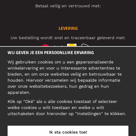
Betaal veilig en vertrouwd met:
LEVERING
Uw bestelling wordt snel en traceerbaar geleverd met:
WIJ GEVEN JE EEN PERSOONLIJKE ERVARING
Wij gebruiken cookies om u een gepersonaliseerde
SOCIAL MEDIA
winkelervaring en voor u interessante advertenties te
bieden, en om onze websites veilig en betrouwbaar te
houden. Hiervoor verzamelen wij bepaalde informatie
over onze websitebezoekers, hun gedrag en hun
BEDRIJFSADRES
apparaten.
Motley Denim Europe OÜ
Klik op "Oké" als u alle cookies toestaat of selecteer
Narva mnt 5, EE-10117 Tallinn
welke cookies u wilt toestaan en welke u wilt
Reg: 12356245
uitschakelen door hieronder op "Instellingen" te klikken.
Let op! Stuur je retourzendingen niet naar dit adres!
Ik sta cookies toe!