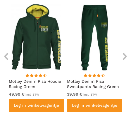
irt
Motley Denim Pisa Hoodie
Motley Denim Pisa
Mo
Racing Green
Sweatpants Racing Green
Ho
49,99 €
39,99 €
49
incl. BTW
incl. BTW
e
Leg in winkelwagentje
Leg in winkelwagentje