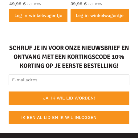
49,99 €
39,99 €
49
incl. BTW
incl. BTW
e
Leg in winkelwagentje
Leg in winkelwagentje
SCHRIJF JE IN VOOR ONZE NIEUWSBRIEF EN
ONTVANG MET EEN KORTINGSCODE 10%
KORTING OP JE EERSTE BESTELLING!
JA, IK WIL LID WORDEN!
IK BEN AL LID EN IK WIL INLOGGEN