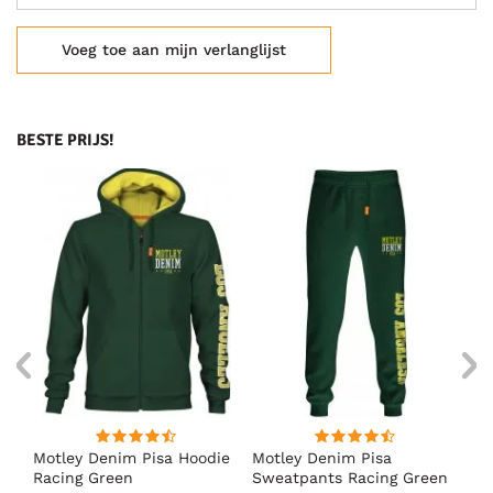
Voeg toe aan mijn verlanglijst
BESTE PRIJS!
irt
Motley Denim Pisa Hoodie
Motley Denim Pisa
Mo
Racing Green
Sweatpants Racing Green
Ho